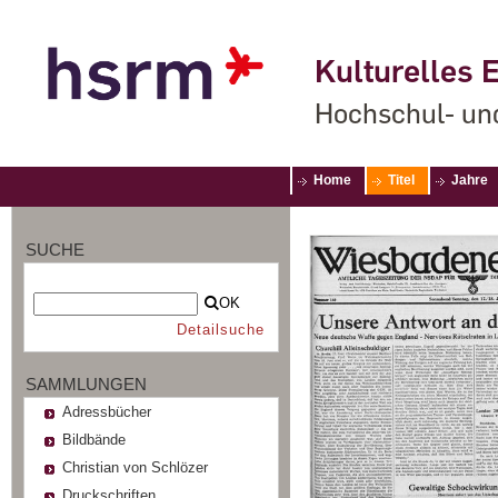
Kulturelles E
Hochschul- un
Home
Titel
Jahre
SUCHE
OK
Detailsuche
SAMMLUNGEN
Adressbücher
Bildbände
Christian von Schlözer
Druckschriften