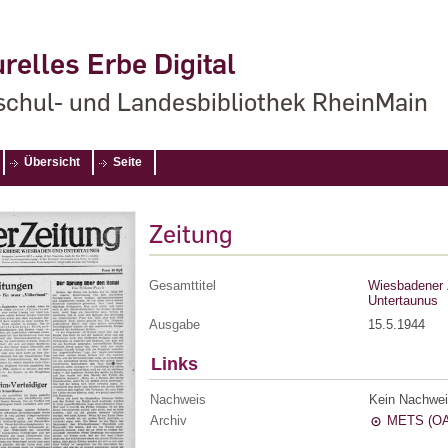
relles Erbe Digital
chul- und Landesbibliothek RheinMain
Übersicht
Seite
Zeitung
Gesamttitel
Wiesbadener 
Untertaunus
Ausgabe
15.5.1944
Links
Nachweis
Kein Nachwei
Archiv
METS (OA