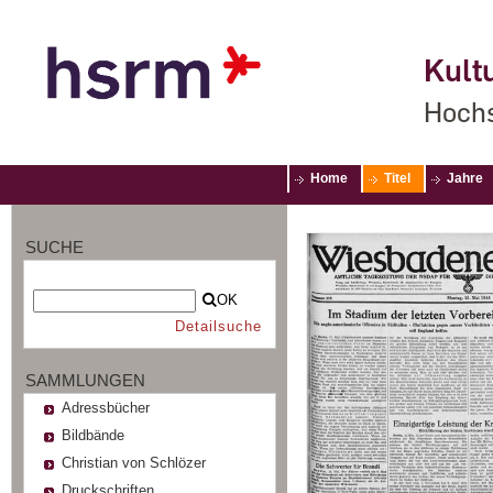
Kultu
Hochs
Home
Titel
Jahre
SUCHE
OK
Detailsuche
SAMMLUNGEN
Adressbücher
Bildbände
Christian von Schlözer
Druckschriften