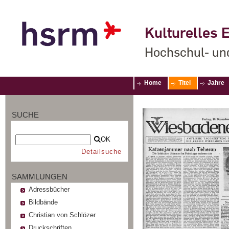
Kulturelles E
Hochschul- un
Home
Titel
Jahre
SUCHE
OK
Detailsuche
SAMMLUNGEN
Adressbücher
Bildbände
Christian von Schlözer
Druckschriften