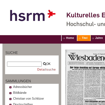
Kulturelles E
Hochschul- un
Home
Titel
Jahre
SUCHE
OK
Detailsuche
SAMMLUNGEN
Adressbücher
Bildbände
Christian von Schlözer
Druckschriften