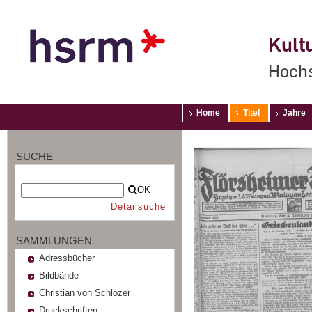
Kultu
Hochs
Home
Titel
Jahre
SUCHE
OK
Detailsuche
SAMMLUNGEN
Adressbücher
Bildbände
Christian von Schlözer
Druckschriften