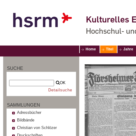
Kulturelles E
Hochschul- un
Home
Titel
Jahre
SUCHE
OK
Detailsuche
SAMMLUNGEN
Adressbücher
Bildbände
Christian von Schlözer
Druckschriften