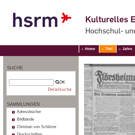
Kulturelles E
Hochschul- un
Home
Titel
Jahre
SUCHE
OK
Detailsuche
SAMMLUNGEN
Adressbücher
Bildbände
Christian von Schlözer
Druckschriften