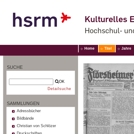
Kulturelles E
Hochschul- un
Home
Titel
Jahre
SUCHE
OK
Detailsuche
SAMMLUNGEN
Adressbücher
Bildbände
Christian von Schlözer
Druckschriften