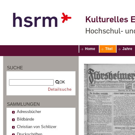
Kulturelles E
Hochschul- un
Home
Titel
Jahre
SUCHE
OK
Detailsuche
SAMMLUNGEN
Adressbücher
Bildbände
Christian von Schlözer
Druckschriften