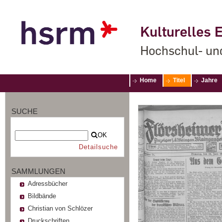
Kulturelles E
Hochschul- un
Home
Titel
Jahre
SUCHE
OK
Detailsuche
SAMMLUNGEN
Adressbücher
Bildbände
Christian von Schlözer
Druckschriften