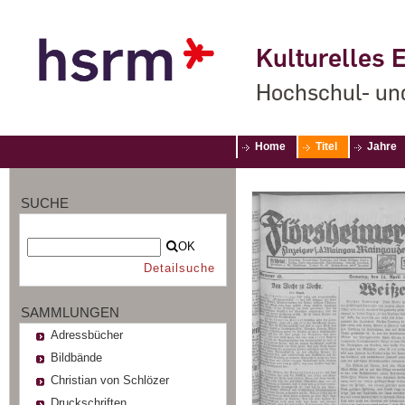
Kulturelles E
Hochschul- un
Home
Titel
Jahre
SUCHE
OK
Detailsuche
SAMMLUNGEN
Adressbücher
Bildbände
Christian von Schlözer
Druckschriften