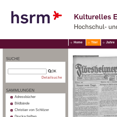
Kulturelles E
Hochschul- un
Home
Titel
Jahre
SUCHE
OK
Detailsuche
SAMMLUNGEN
Adressbücher
Bildbände
Christian von Schlözer
Druckschriften