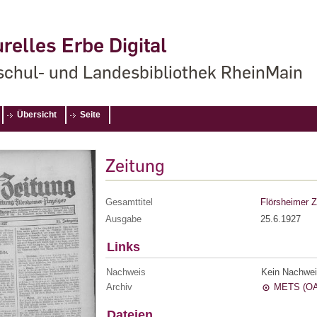
relles Erbe Digital
chul- und Landesbibliothek RheinMain
Übersicht
Seite
Zeitung
Gesamttitel
Flörsheimer Z
Ausgabe
25.6.1927
Links
Nachweis
Kein Nachwei
Archiv
METS (OA
Dateien