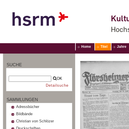
Kultu
Hochs
Home
Titel
Jahre
SUCHE
OK
Detailsuche
SAMMLUNGEN
Adressbücher
Bildbände
Christian von Schlözer
Druckschriften