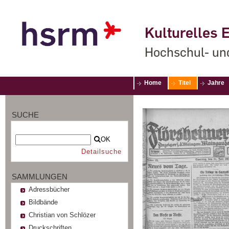
Kulturelles E
Hochschul- un
Home
Titel
Jahre
SUCHE
OK
Detailsuche
SAMMLUNGEN
Adressbücher
Bildbände
Christian von Schlözer
Druckschriften