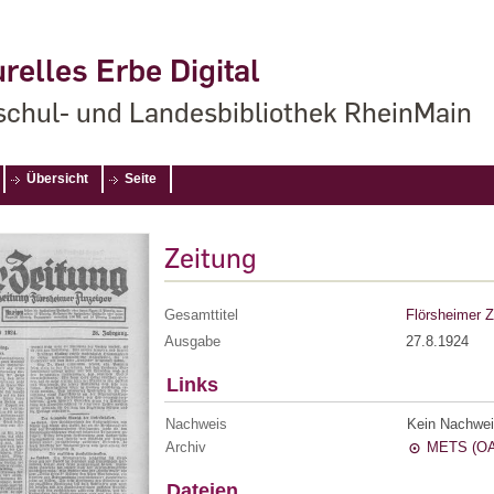
relles Erbe Digital
chul- und Landesbibliothek RheinMain
Übersicht
Seite
Zeitung
Gesamttitel
Flörsheimer Z
Ausgabe
27.8.1924
Links
Nachweis
Kein Nachwei
Archiv
METS (OA
Dateien