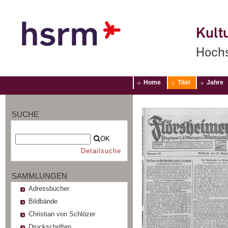
Kultu
Hochs
Home
Titel
Jahre
SUCHE
OK
Detailsuche
SAMMLUNGEN
Adressbücher
Bildbände
Christian von Schlözer
Druckschriften