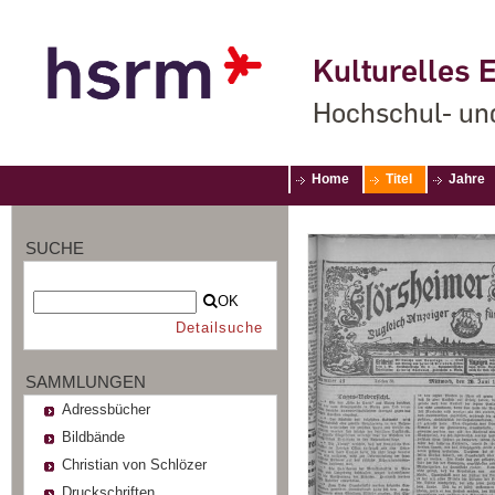
Kulturelles E
Hochschul- un
Home
Titel
Jahre
SUCHE
OK
Detailsuche
SAMMLUNGEN
Adressbücher
Bildbände
Christian von Schlözer
Druckschriften