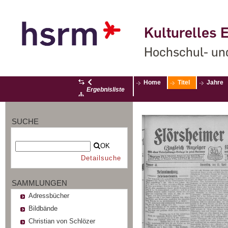
Kulturelles E
Hochschul- un
Home
Titel
Jahre
Ergebnisliste
SUCHE
OK
Detailsuche
SAMMLUNGEN
Adressbücher
Bildbände
Christian von Schlözer