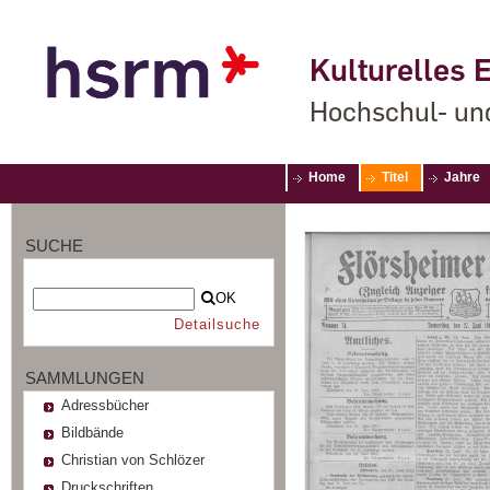
Kulturelles E
Hochschul- un
Home
Titel
Jahre
SUCHE
OK
Detailsuche
SAMMLUNGEN
Adressbücher
Bildbände
Christian von Schlözer
Druckschriften