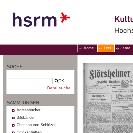
Kultu
Hochs
Home
Titel
Jahre
SUCHE
OK
Detailsuche
SAMMLUNGEN
Adressbücher
Bildbände
Christian von Schlözer
Druckschriften