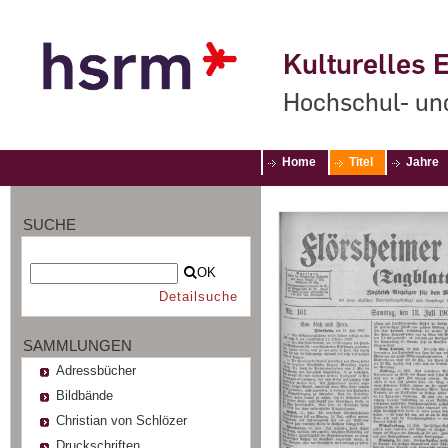
Kulturelles E
Hochschul- un
Home
Titel
Jahre
SUCHE
OK
Detailsuche
SAMMLUNGEN
Adressbücher
Bildbände
Christian von Schlözer
Druckschriften