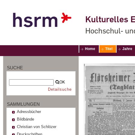
Kulturelles E
Hochschul- un
Home
Titel
Jahre
SUCHE
OK
Detailsuche
SAMMLUNGEN
Adressbücher
Bildbände
Christian von Schlözer
Druckschriften