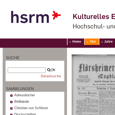
Kulturelles E
Hochschul- un
Home
Titel
Jahre
SUCHE
OK
Detailsuche
SAMMLUNGEN
Adressbücher
Bildbände
Christian von Schlözer
Druckschriften