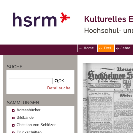
Kulturelles E
Hochschul- un
Home
Titel
Jahre
SUCHE
OK
Detailsuche
SAMMLUNGEN
Adressbücher
Bildbände
Christian von Schlözer
Druckschriften