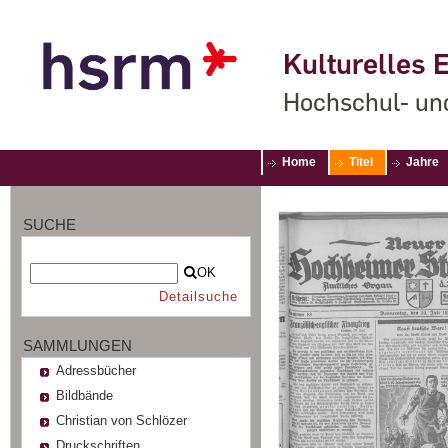
Kulturelles E
Hochschul- un
Home
Titel
Jahre
SUCHE
OK
Detailsuche
SAMMLUNGEN
Adressbücher
Bildbände
Christian von Schlözer
Druckschriften