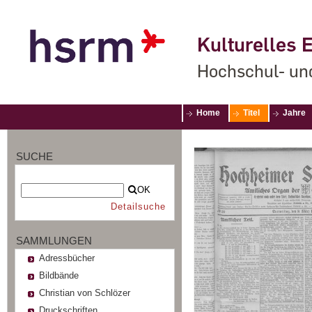
Kulturelles E
Hochschul- un
Home
Titel
Jahre
SUCHE
OK
Detailsuche
SAMMLUNGEN
Adressbücher
Bildbände
Christian von Schlözer
Druckschriften