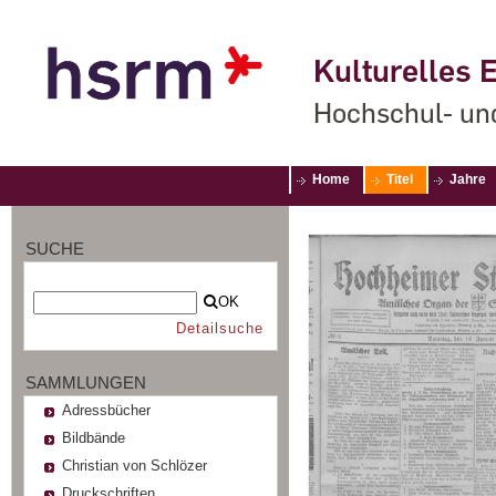
Kulturelles E
Hochschul- un
Home
Titel
Jahre
SUCHE
OK
Detailsuche
SAMMLUNGEN
Adressbücher
Bildbände
Christian von Schlözer
Druckschriften