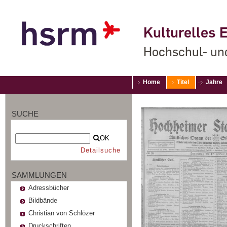
Kulturelles E
Hochschul- un
Home
Titel
Jahre
SUCHE
OK
Detailsuche
SAMMLUNGEN
Adressbücher
Bildbände
Christian von Schlözer
Druckschriften