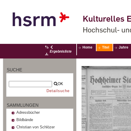
Kulturelles E
Hochschul- un
Home
Titel
Jahre
Ergebnisliste
SUCHE
OK
Detailsuche
SAMMLUNGEN
Adressbücher
Bildbände
Christian von Schlözer