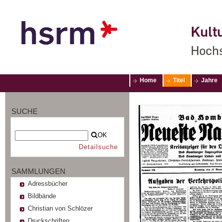
Kultu
Hochs
Home
Titel
Jahre
SUCHE
OK
Detailsuche
SAMMLUNGEN
Adressbücher
Bildbände
Christian von Schlözer
Druckschriften