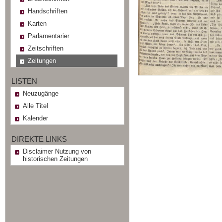
Handschriften
Karten
Parlamentarier
Zeitschriften
Zeitungen
LISTEN
Neuzugänge
Alle Titel
Kalender
DIREKTE LINKS
Disclaimer Nutzung von
historischen Zeitungen