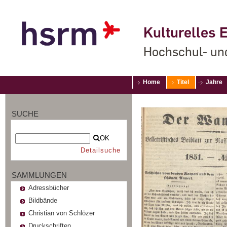
Kulturelles E
Hochschul- un
Home
Titel
Jahre
SUCHE
OK
Detailsuche
SAMMLUNGEN
Adressbücher
Bildbände
Christian von Schlözer
Druckschriften