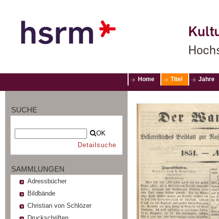
Kultu
Hochs
Home
Titel
Jahre
SUCHE
OK
Detailsuche
SAMMLUNGEN
Adressbücher
Bildbände
Christian von Schlözer
Druckschriften