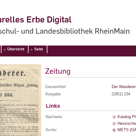
relles Erbe Digital
chul- und Landesbibliothek RheinMain
Übersicht
Seite
Zeitung
Gesamttitel
Der Wanderer 
Ausgabe
(1851) 234
Links
Nachweis
Katalog P
Hessische
Archiv
METS (OA