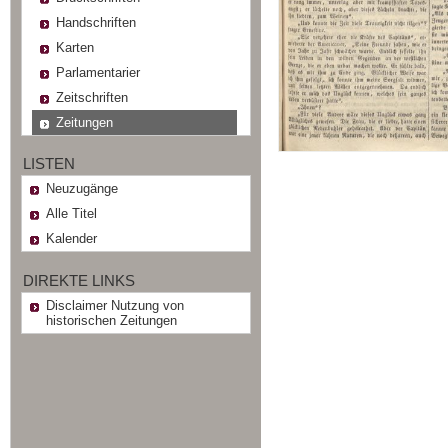
Handschriften
Karten
Parlamentarier
Zeitschriften
Zeitungen
LISTEN
Neuzugänge
Alle Titel
Kalender
DIREKTE LINKS
Disclaimer Nutzung von
historischen Zeitungen