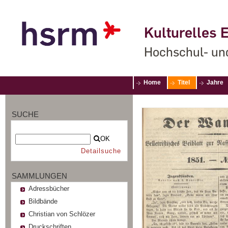
Kulturelles E
Hochschul- un
Home
Titel
Jahre
SUCHE
OK
Detailsuche
SAMMLUNGEN
Adressbücher
Bildbände
Christian von Schlözer
Druckschriften