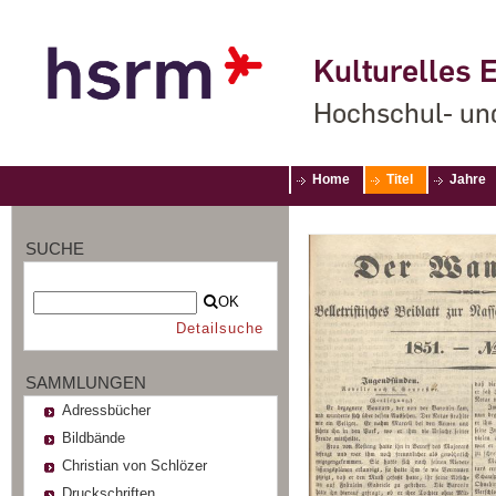
Kulturelles E
Hochschul- un
Home
Titel
Jahre
SUCHE
OK
Detailsuche
SAMMLUNGEN
Adressbücher
Bildbände
Christian von Schlözer
Druckschriften