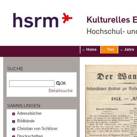
Kulturelles E
Hochschul- un
Home
Titel
Jahre
SUCHE
OK
Detailsuche
SAMMLUNGEN
Adressbücher
Bildbände
Christian von Schlözer
Druckschriften