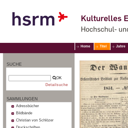
Kulturelles E
Hochschul- un
Home
Titel
Jahre
SUCHE
OK
Detailsuche
SAMMLUNGEN
Adressbücher
Bildbände
Christian von Schlözer
Druckschriften