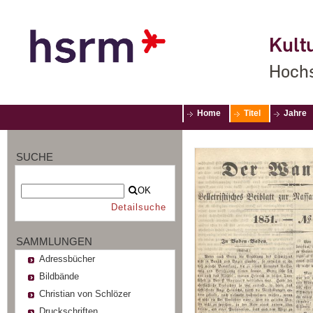
Kultu
Hochs
Home
Titel
Jahre
SUCHE
OK
Detailsuche
SAMMLUNGEN
Adressbücher
Bildbände
Christian von Schlözer
Druckschriften