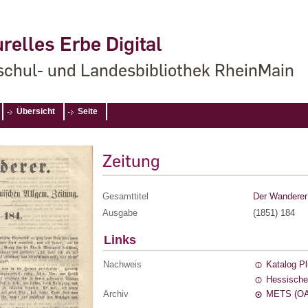
relles Erbe Digital
chul- und Landesbibliothek RheinMain
Übersicht
Seite
Zeitung
Gesamttitel
Der Wanderer 
Ausgabe
(1851) 184
Links
Nachweis
Katalog P
Hessische
Archiv
METS (OA