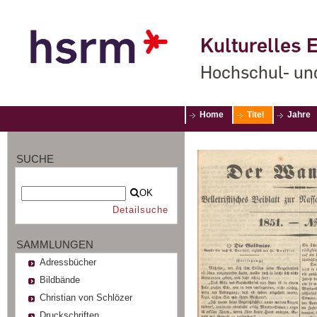
Kulturelles E
Hochschul- un
Home
Titel
Jahre
SUCHE
OK
Detailsuche
SAMMLUNGEN
Adressbücher
Bildbände
Christian von Schlözer
Druckschriften