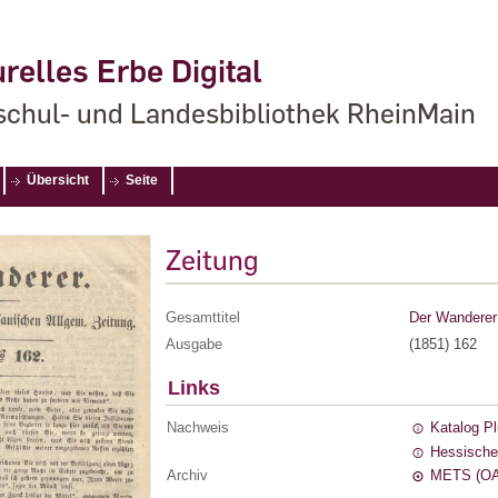
relles Erbe Digital
chul- und Landesbibliothek RheinMain
Übersicht
Seite
Zeitung
Gesamttitel
Der Wanderer 
Ausgabe
(1851) 162
Links
Nachweis
Katalog P
Hessische
Archiv
METS (OA