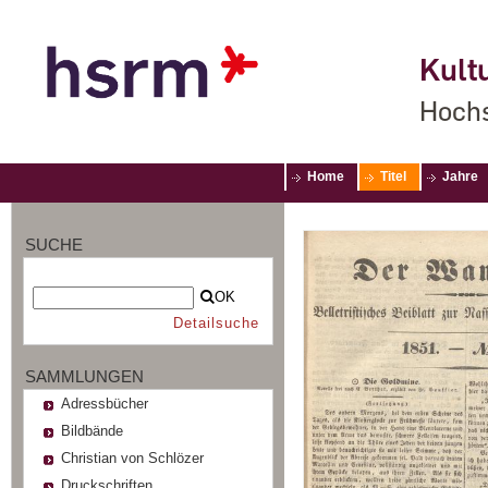
Kultu
Hochs
Home
Titel
Jahre
SUCHE
OK
Detailsuche
SAMMLUNGEN
Adressbücher
Bildbände
Christian von Schlözer
Druckschriften