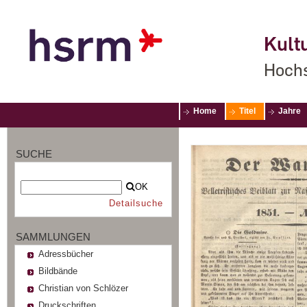
Kultu
Hochs
Home
Titel
Jahre
SUCHE
OK
Detailsuche
SAMMLUNGEN
Adressbücher
Bildbände
Christian von Schlözer
Druckschriften