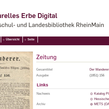
relles Erbe Digital
chul- und Landesbibliothek RheinMain
Übersicht
Seite
Zeitung
Gesamttitel
Der Wanderer 
Ausgabe
(1851) 156
Links
Nachweis
Katalog P
Hessische
Archiv
METS (OA