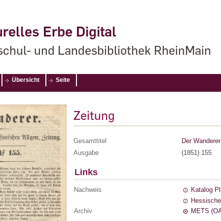
relles Erbe Digital
chul- und Landesbibliothek RheinMain
Übersicht
Seite
Zeitung
Gesamttitel
Der Wanderer 
Ausgabe
(1851) 155
Links
Nachweis
Katalog P
Hessische
Archiv
METS (OA