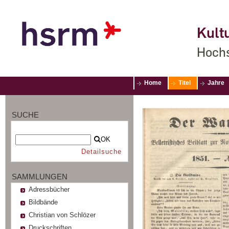
Kultu
Hochs
Home
Titel
Jahre
SUCHE
OK
Detailsuche
SAMMLUNGEN
Adressbücher
Bildbände
Christian von Schlözer
Druckschriften