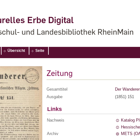
relles Erbe Digital
chul- und Landesbibliothek RheinMain
Übersicht
Seite
Zeitung
Gesamttitel
Der Wanderer 
Ausgabe
(1851) 151
Links
Nachweis
Katalog P
Hessische
Archiv
METS (OA