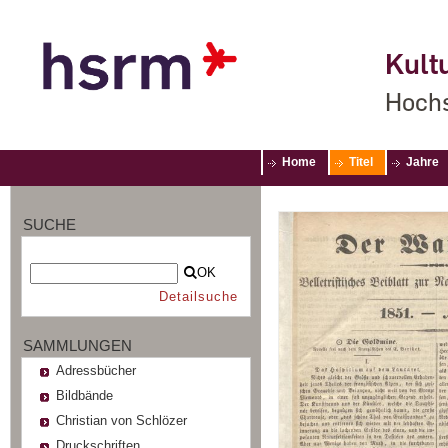
Kultu
Hochs
Home
Titel
Jahre
SUCHE
OK
Detailsuche
SAMMLUNGEN
Adressbücher
Bildbände
Christian von Schlözer
Druckschriften