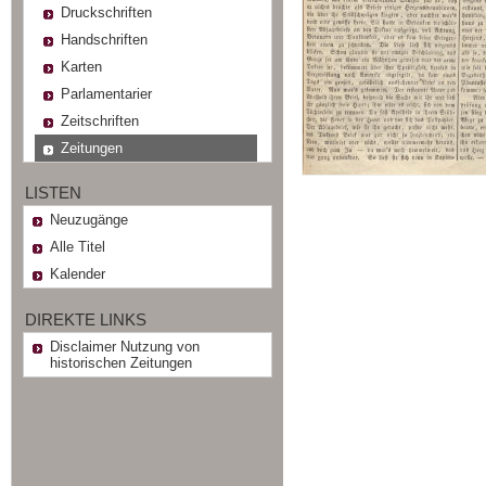
Druckschriften
Handschriften
Karten
Parlamentarier
Zeitschriften
Zeitungen
LISTEN
Neuzugänge
Alle Titel
Kalender
DIREKTE LINKS
Disclaimer Nutzung von
historischen Zeitungen