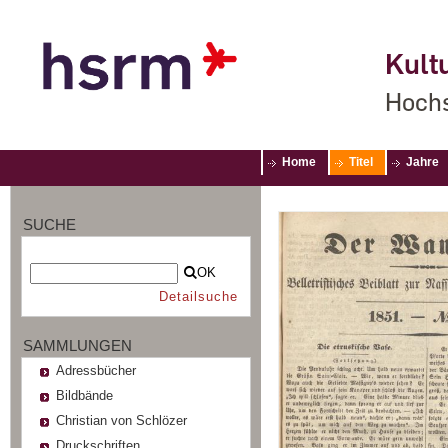
Kultu
Hochs
Home
Titel
Jahre
SUCHE
OK
Detailsuche
SAMMLUNGEN
Adressbücher
Bildbände
Christian von Schlözer
Druckschriften