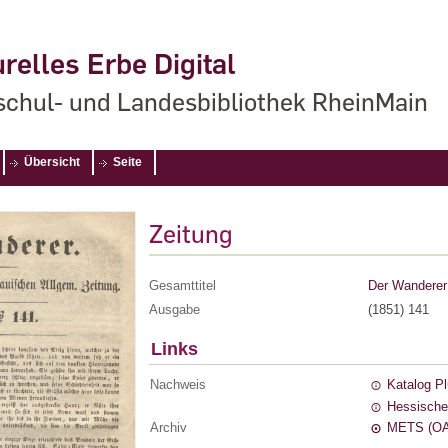
relles Erbe Digital
chul- und Landesbibliothek RheinMain
Übersicht
Seite
Zeitung
Gesamttitel
Der Wanderer 
Ausgabe
(1851) 141
Links
Nachweis
Katalog P
Hessische
Archiv
METS (OA