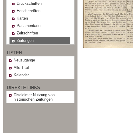
Druckschriften
Handschriften
Karten
Parlamentarier
Zeitschriften
Zeitungen
LISTEN
Neuzugänge
Alle Titel
Kalender
DIREKTE LINKS
Disclaimer Nutzung von
historischen Zeitungen