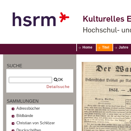
Kulturelles E
Hochschul- un
Home
Titel
Jahre
SUCHE
OK
Detailsuche
SAMMLUNGEN
Adressbücher
Bildbände
Christian von Schlözer
Druckschriften