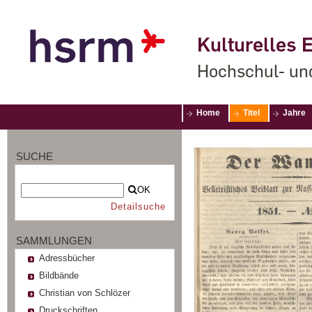
Kulturelles E
Hochschul- un
Home
Titel
Jahre
SUCHE
OK
Detailsuche
SAMMLUNGEN
Adressbücher
Bildbände
Christian von Schlözer
Druckschriften