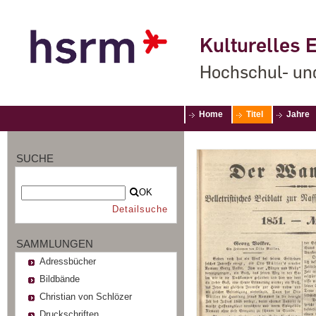
Kulturelles E
Hochschul- un
Home
Titel
Jahre
SUCHE
OK
Detailsuche
SAMMLUNGEN
Adressbücher
Bildbände
Christian von Schlözer
Druckschriften