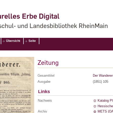
relles Erbe Digital
chul- und Landesbibliothek RheinMain
Übersicht
Seite
Zeitung
Gesamttitel
Der Wanderer 
Ausgabe
(1851) 105
Links
Nachweis
Katalog P
Hessische
Archiv
METS (OA