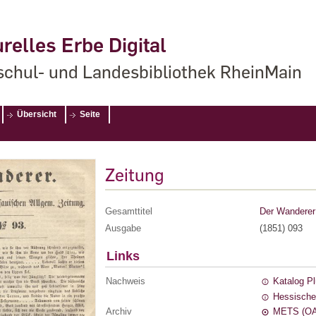
relles Erbe Digital
chul- und Landesbibliothek RheinMain
Übersicht
Seite
Zeitung
Gesamttitel
Der Wanderer 
Ausgabe
(1851) 093
Links
Nachweis
Katalog P
Hessische
Archiv
METS (OA