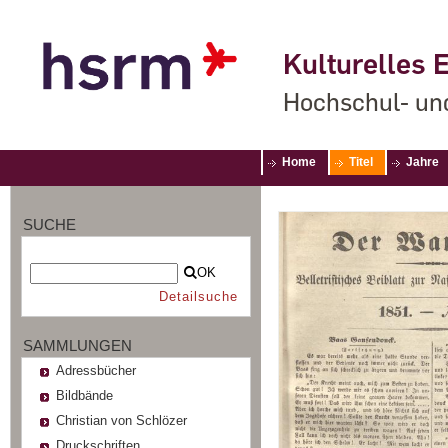
Kulturelles E
Hochschul- un
Home
Titel
Jahre
SUCHE
OK
Detailsuche
SAMMLUNGEN
Adressbücher
Bildbände
Christian von Schlözer
Druckschriften