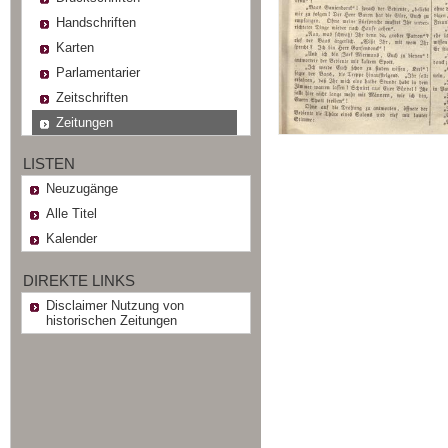
Handschriften
Karten
Parlamentarier
Zeitschriften
Zeitungen
LISTEN
Neuzugänge
Alle Titel
Kalender
DIREKTE LINKS
Disclaimer Nutzung von
historischen Zeitungen